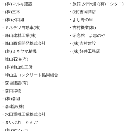
・(株)マルキ建設
・旅館 夕日ｹ浦 ((有)ニシタニ)
・(株)三木
・(株)吉岡商店
・(株)水口組
・よし野の里
・ミネテツ自動車(株)
・吉村機業(株)
・峰山建材工業(株)
・昭恋館 よ志のや
・峰山商業開発株式会社
・(株)吉村建設
・(株)ミネヤマ精機
・(株)好井工務店
・峰山石油(有)
・(株)峰山鉄工所
・峰山生コンクリート協同組合
・森垣建設(有)
・森口織物
・(株)森組
・森建設(株)
・水田重機工業株式会社
・まいぷれ たんご
・(株)マツムラ