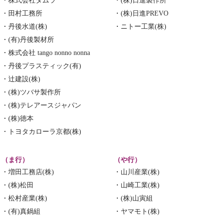
・株式会社タムラ
・(株)日進製作所
・田村工務所
・(株)日進PREVO
・丹後水道(株)
・ニトー工業(株)
・(有)丹後製材所
・株式会社 tango nonno nonna
・丹後プラスティック(有)
・辻建設(株)
・(株)ツバサ製作所
・(株)テレアースジャパン
・(株)徳本
・トヨタカローラ京都(株)
（ま行）
（や行）
・増田工務店(株)
・山川産業(株)
・(株)松田
・山崎工業(株)
・松村産業(株)
・(株)山寅組
・(有)真鍋組
・ヤマモト(株)