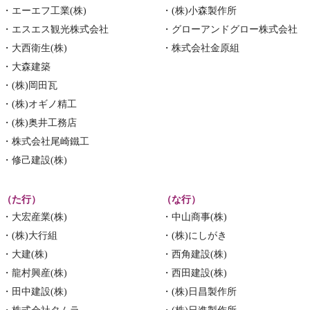
・エーエフ工業(株)
・(株)小森製作所
・エスエス観光株式会社
・グローアンドグロー株式会社
・大西衛生(株)
・株式会社金原組
・大森建築
・(株)岡田瓦
・(株)オギノ精工
・(株)奥井工務店
・株式会社尾崎鐵工
・修己建設(株)
（た行）
（な行）
・大宏産業(株)
・中山商事(株)
・(株)大行組
・(株)にしがき
・大建(株)
・西角建設(株)
・龍村興産(株)
・西田建設(株)
・田中建設(株)
・(株)日昌製作所