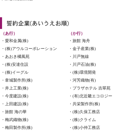
（あ行）
（か行）
・愛和金属(株)
・旅館 海舟
・(株)アウルコーポレーション
・金子産業(株)
・あおき橘風苑
・川戸無線
・(株)安達住設
・川戸石油(株)
・(株)イーグル
・(株)環境開発
・韋城製作所(株)
・河芳織物(有)
・井上工業(株)
・プラザホテル 吉翠苑
・今度建設(株)
・(有)北近畿エコロジー
・上田建設(株)
・共栄製作所(株)
・旅館 海の華
・(株)久保工務店
・梅武織物(株)
・(株)クライム
・梅田製作所(株)
・(株)小仲工務店