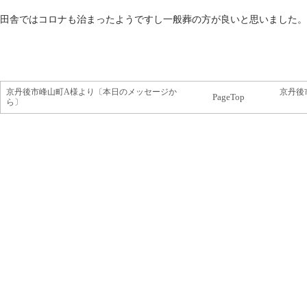
田舎ではコロナも治まったようですし一般葬の方が良いと思いました。
京丹後市峰山町A様より〔本日のメッセージか
京丹後
PageTop
ら〕