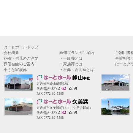
はーとホールトップ
会社概要
葬儀プランのご案内
ご利用者
花輪・供花のご注文
・
一般葬とは
事前相談
葬儀会館のご案内
・
家族葬とは
はーとク
小さな家族葬
・
社葬・合同葬とは
京丹後市峰山町菅738
0772-
62
-5559
代表電話
FAX.0772-62-5285
京丹後市久美浜町1111（久美浜駅前）
0772-
82
-5559
代表電話
FAX.0772-82-5588