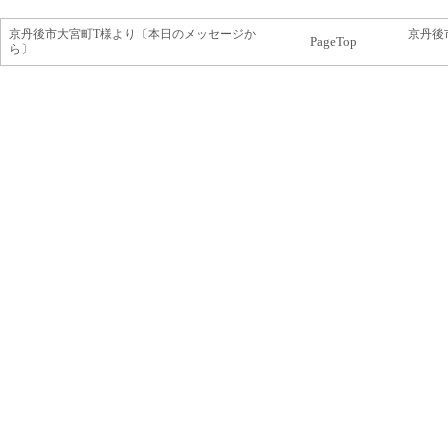
京丹後市大宮町T様より〔本日のメッセージか
京丹後
PageTop
ら〕