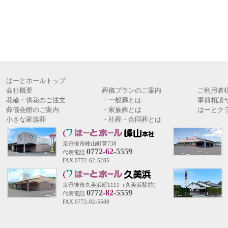
はーとホールトップ
会社概要
葬儀プランのご案内
ご利用者
花輪・供花のご注文
・
一般葬とは
事前相談
葬儀会館のご案内
・
家族葬とは
はーとク
小さな家族葬
・
社葬・合同葬とは
京丹後市峰山町菅738
0772-
62
-5559
代表電話
FAX.0772-62-5285
京丹後市久美浜町1111（久美浜駅前）
0772-
82
-5559
代表電話
FAX.0772-82-5588